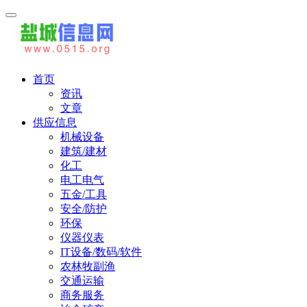
首页
资讯
文章
供应信息
机械设备
建筑/建材
化工
电工电气
五金/工具
安全/防护
环保
仪器仪表
IT设备/数码/软件
农林牧副渔
交通运输
商务服务