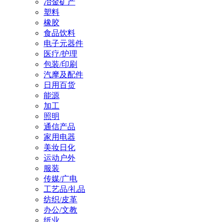
冶金矿产
塑料
橡胶
食品饮料
电子元器件
医疗/护理
包装/印刷
汽摩及配件
日用百货
能源
加工
照明
通信产品
家用电器
美妆日化
运动户外
服装
传媒/广电
工艺品/礼品
纺织/皮革
办公/文教
纸业